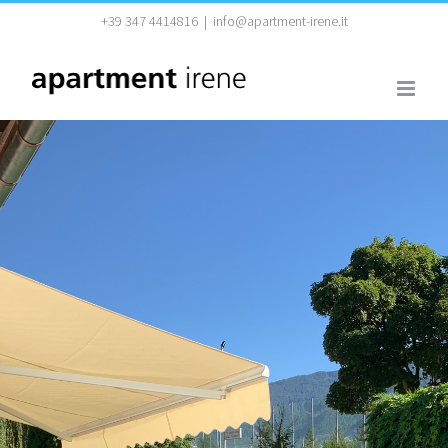
Zum
+39 347 4414816
|
info@apartment-irene.it
Inhalt
springen