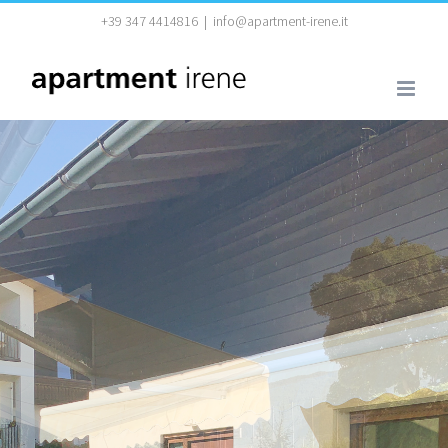
Zum
+39 347 4414816
|
info@apartment-irene.it
Inhalt
springen